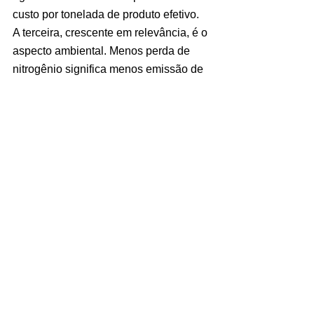
custo por tonelada de produto efetivo.
A terceira, crescente em relevância, é o 
aspecto ambiental. Menos perda de 
nitrogênio significa menos emissão de 
óxido nitroso para a atmosfera, um dos 
gases com maior potencial de 
aquecimento global. Em mercados 
mais regulados, esse dado começa a 
entrar no radar das cadeias produtivas.
O que estamos 
desenvolvendo na Grisea
A maior parte dos recobrimentos para 
CRF disponíveis hoje é feita com 
polímeros de origem fóssil. Eles 
funcionam, mas deixam um resíduo no 