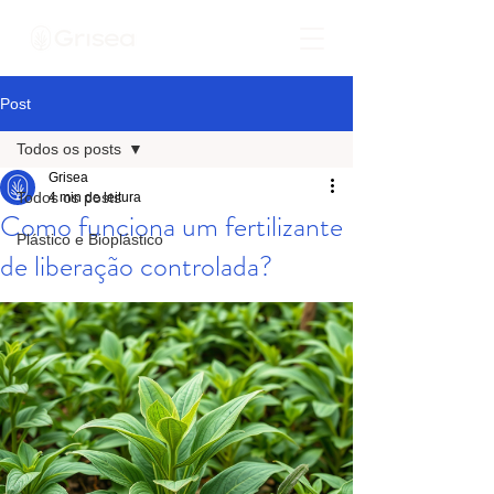
Post
Todos os posts
Grisea
Todos os posts
4 min de leitura
Como funciona um fertilizante
Plástico e Bioplástico
de liberação controlada?