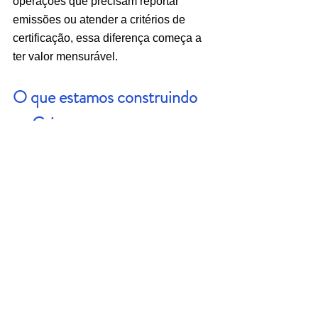
operações que precisam reportar 
emissões ou atender a critérios de 
certificação, essa diferença começa a 
ter valor mensurável.
O que estamos construindo 
na Grisea
Na Grisea, desenvolvemos 
recobrimentos à base de biopolímeros 
de algas vermelhas com foco nos 
ganhos reais de eficiência para o 
contexto do agronegócio brasileiro. 
Nossa tecnologia é construída para as 
condições do solo tropical, onde a 
janela de perda de nitrogênio é mais 
curta e mais intensa do que em 
qualquer outro ambiente.