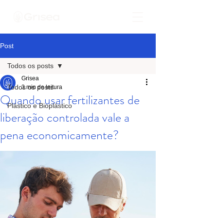
Post
Todos os posts
Grisea
Todos os posts
3 min de leitura
Quando usar fertilizantes de
Plástico e Bioplástico
liberação controlada vale a
pena economicamente?