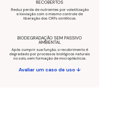
RECOBERTOS
Reduz perda de nutrientes por volatilização
e lixiviação com o mesmo controle de
liberação dos CRFs sintéticos.
BIODEGRADAÇÃO SEM PASSIVO
AMBIENTAL
Após cumprir sua função, o recobrimento é
degradado por processos biológicos naturais
no solo, sem formação de microplásticos.
Avaliar um caso de uso ↓
Dê um novo passo de
inovação e
sustentabilidade
*Sem compromisso comercial. Vamos
entender viabilidade, riscos e caminhos
possíveis.